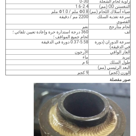
زاوية لحام الشعلة
0-30
التنغستن OD (مم)
1.6-2.4
ضياء أسلاك اللحام (مم)
Φ0.8 ملم / Φ1.0 ملم
سرعة تغذية السلك
2200 مم / دقيقة
القصوى
لحام متأرجح
نعم
لف
360 درجة استدارة حرة وإعادة تعيين تلقائي ؛
لحام جميع المواقف ؛
سرعة الدوران (دورة
0.37-5.58 دورة في الدقيقة
في الدقيقة)
الغاز الواقي
الأرجون
تبريد
ماء
طول السلك
6 م
البعد الرئيسي (مم)
الوزن (كجم)
9 كجم
صور مفصلة