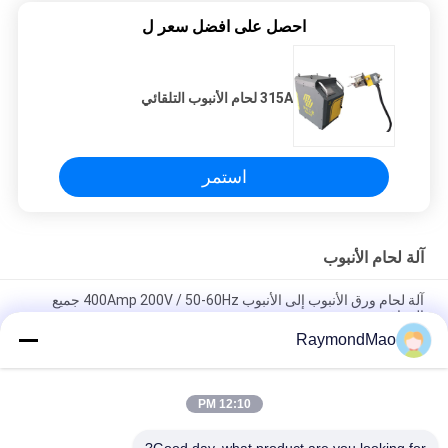
احصل على افضل سعر ل
315A لحام الأنبوب التلقائي
استمر
آلة لحام الأنبوب
آلة لحام ورق الأنبوب إلى الأنبوب 400Amp 200V / 50-60Hz جميع
المواقف
RaymondMao
آلة لحام أوتوماتيكية من أنبوب إلى أنبوب 0-360 درجة زاوية لحام 6-114
مم نطاق عرض الحام
12:10 PM
آلة لحام الأنابيب الآلية إلى أوراق الأنابيب 200 فولت / 50-60 هرتز دعم
متعدد اللغات (الصينية / الإنجليزية / روسيا) ، الوزن 140 كجم