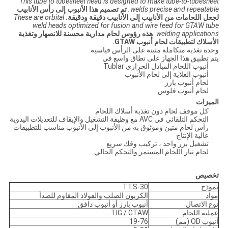
This tube to tubesheet head is designed to make tube-to-tubesheet
welds precise and repeatable.
تم تصميم هذا الأنبوب إلى رأس الأنابيب
لجعل اللحامات من الأنابيب إلى الأنابيب دقيقة ودقيقة.
These are orbital
weld heads optimized for fusion and wire feed for GTAW tube
welding applications.
هذه رؤوس لحام مدارية محسنة للانصهار وتغذية
الأسلاك لتطبيقات لحام أنبوب GTAW.
وحدة تغذية متكاملة مثبتة على الرأس قياسية.
يتم تطبيق هذا الجهاز على نطاق واسع في
أنبوب اللحام المبادل الحراري Tublar
أنبوب الغلاية إلى لحام الأنبوب
لحام أنبوب بارز
لحام أنبوب فلوس
الميزات
كل موقف لحام دون تغذية أسلاك اللحام
التحكم التلقائي في AVC مع وظيفة التشغيل والإيقاف للتعديلات اليدوية
رأس لحام متين وموثوق به من الأنبوب إلى الأنبوب مناسب للتطبيقات
عالية الإنتاج
تشغيل بزر واحد ، تركيب وفك سريع
لحام تيار اللحام المستمر والتحكم الحالي
تخصيص
نموذج
TTS-30
مواد
الكربون الصلب والفولاذ المقاوم للصدأ
نوع الاتصال
أنبوب بارز أو أنبوب دافق
عملية اللحام
TIG / GTAW
أنبوب OD (مم)
19-76