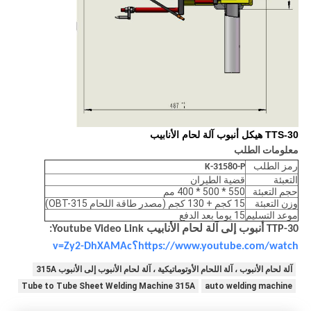
TTS-30 هيكل أنبوب آلة لحام الأنابيب
معلومات الطلب
رمز الطلب
K-31580-P
التعبئة
قضية الطيران
حجم التعبئة
550 * 500 * 400 مم
وزن التعبئة
15 كجم + 130 كجم (مصدر طاقة اللحام OBT-315)
موعد التسليم
15 يوما بعد الدفع
TTP-30 أنبوب إلى آلة لحام الأنابيب Youtube Video Link:
https://www.youtube.com/watch؟v=Zy2-DhXAMAc
آلة لحام الأنبوب ، آلة اللحام الأوتوماتيكية ، آلة لحام الأنبوب إلى الأنبوب 315A
Tube to Tube Sheet Welding Machine 315A
auto welding machine