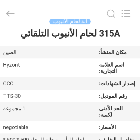
Hyzont(Shanghai)
Industrial
Technologies
Co.,Ltd..
All
آلة لحام الأنبوب
Rights
Reserved.
315A لحام الأنبوب التلقائي
بيت
منتجات
مكان المنشأ:
الصين
اسم العلامة
Hyzont
أشرطة
التجارية:
فيديو
إصدار الشهادات:
CCC
رقم الموديل:
TTS-30
معلومات
الحد الأدنى
1 مجموعة
عنا
لكمية:
الأسعار:
negotiable
جولة
تفاصيل التغليف:
لحام الرأس - حالة الرحلة 500 * 500 *