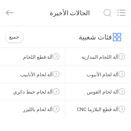
Hyzont(Shanghai)
Industrial
Technologies
الحالات الأخيرة
Co.,Ltd..
All
Rights
Reserved.
بيت
فئات شعبية
جميع
منتجات
آلة اللحام المدارية
آلة قطع اللحام
أشرطة
آلة لحام الأنبوب
آلة لحام الأنابيب
فيديو
آلة لحام القوس
آلة لحام خيط دائري
معلومات
عنا
آلة قطع البلازما CNC
آلة لحام بالليزر
جولة