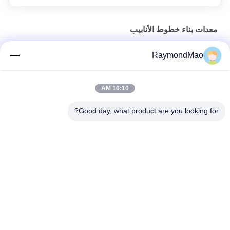
معدات بناء خطوط الأنابيب
GMAW / FCAW-GS / GTAW جميع المواقف الرأس لحام تلقائي مع
RaymondMao
مصدر الطاقة
آلة لحام تلقائية بكل المواقع مع معايرة ليزر وتتبع جرار لحام محمول
10:10 AM
التلقائي لحام مزدوج الشعلة لحام النقل لتصنيع شريط مربع
Good day, what product are you looking for?
فئات شعبية
جميع
آلة اللحام المدارية
آلة قطع اللحام
آلة لحام الأنبوب
آلة لحام الأنابيب
آلة لحام القوس
آلة لحام خيط دائري