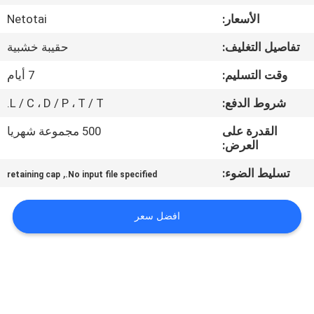
في
الأسعار:
Netotai
المعمل
تفاصيل التغليف:
حقيبة خشبية
رقابة
وقت التسليم:
7 أيام
جودة
شروط الدفع:
L / C ، D / P ، T / T.
القدرة على
500 مجموعة شهريا
اطلب
العرض:
اقتباس
تسليط الضوء:
,
retaining cap
No input file specified.
خريطة
افضل سعر
الموقع
سياسة
الخصوصية