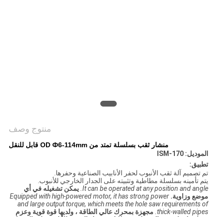
منتوج وصف
منشار ثقب بسلسلة تمتد من OD Ф6-114mm قابل للنقل
الموديل: ISM-170
تطبيق:
تم تصميم آلة ثقب الأنبوب لحفر الأنابيب الصناعية وحفرها.
يتم تأمينه بسلسلة مطاطية وتثبيته على الجدار الخارجي للأنبوب.
It can be operated at any position and angle.
يمكن تشغيله في أي
موضع وزاوية.
Equipped with high-powered motor, it has strong power
and large output torque, which meets the hole saw requirements of
thick-walled pipes.
مجهزة بمحرك عالي الطاقة ، ولديها قوة قوية وعزم