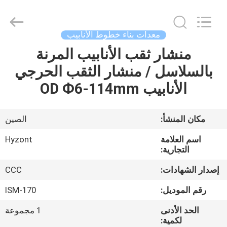
Hyzont(Shanghai)
Industrial
Technologies
Co.,Ltd..
All
معدات بناء خطوط الأنابيب
Rights
Reserved.
منشار ثقب الأنابيب المرنة
بيت
بالسلاسل / منشار الثقب الحرجي
منتجات
الأنابيب OD Ф6-114mm
أشرطة
مكان المنشأ:
الصين
فيديو
اسم العلامة
Hyzont
التجارية:
معلومات
إصدار الشهادات:
CCC
عنا
رقم الموديل:
ISM-170
الحد الأدنى
1 مجموعة
جولة
لكمية: