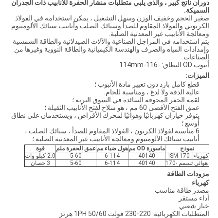
دوران ناتج كبير ، والذي يلبي متطلبات منشار الحفرة للأنابيب ذات الجدران
السميكة.
صغير الحجم وخفيف الوزن وسهل التشغيل ، يمكن استخدامه في الفولاذ
الكربوني والفولاذ المقاوم للصدأ وسبائك الصلب وأنابيب سبائك الألومنيوم
ومعالجة الأنابيب غير المعدنية الصلبة.
يتم استخدامه في المراجل الصناعية والآلات الصيدلانية والطاقة الشمسية
وإمدادات المياه والصرف والهندسة الكيميائية والطاقة النووية وغيرها من
الصناعات.
أنبوب OD
النطاق: -116-114mm
الميزات:
قطع كامل بارد دون تغيير مادة الأنبوب ؛
عالية الدقة ولا لدغ ، ومناسبة للحام.
لقمة الحفر المجوفة السائدة في السوق البرية ؛
عمق الفتح الأقصى 60 مم ، هو سلاح لفتح الأنابيب الثقيلة ؛
يتوفر خياران كهربائيًا وهوائيًا لمحرك الأقراص ، ويستخدمان على نطاق
أوسع ؛
6 مناسبة لفولاذ الكربون ، الفولاذ المقاوم للصدأ ، سبائك الصلب ،
أنابيب سبائك الألومنيوم ومعالجة الأنابيب غير المعدنية الصلبة ؛
نموذج
ماسورة OD مم
هول ضياء مم
عمق الحفرة ملم
قوة
كهرباء
ISM-170
40140
6-114
5-60
2.0 كيلو وات
هوائي
تسمم -170
40140
6-114
5-60
3 حصان
مزودات الطاقة
كهرباء
مصدر طاقة مناسب
أداء مستقر
خيار شعبي
المتطلبات الكهربائية: 220-230 فولت 1PH 50/60 هرتز