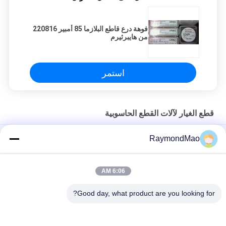
فوهة درع قاطع البلازما 85 أمبير 220816
من هايبرثيرم
استمر
قطع الغيار لآلات القطع الحاسوبية
50/60 هرتز شعلة قطع البلازما النحاسية
RaymondMao
مشعل البلازما لقطع البلازما تبريد و 028872 الماء البارد لقطع البلازما 1
جالون/ 3.8"
6:06 AM
هايبرثيرم 420260 XPR170A مستهلكات شعلة البلازما
Good day, what product are you looking for?
فئات شعبية
جميع