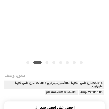
في
المعمل
رقابة
جودة
اطلب
اقتباس
خريطة
منتوج وصف
الموقع
220816 درع قاطع البلازما ، 85 أمبير هايبرثيرم 220816 ، درع قاطع بلازما
هايبرثيرم
plasma cutter shield
85 Amp 220816
سياسة
الخصوصية
احصل على افضل سعر ل