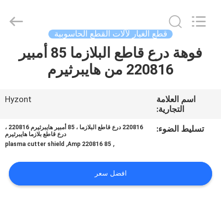
Hyzont(Shanghai)
Industrial
Technologies
Co.,Ltd..
All
قطع الغيار لآلات القطع الحاسوبية
Rights
Reserved.
فوهة درع قاطع البلازما 85 أمبير
بيت
220816 من هايبرثيرم
منتجات
اسم العلامة
Hyzont
التجارية:
أشرطة
فيديو
تسليط الضوء:
220816 درع قاطع البلازما ، 85 أمبير هايبرثيرم 220816 ،
درع قاطع بلازما هايبرثيرم
,
,
plasma cutter shield
85 Amp 220816
معلومات
افضل سعر
عنا
جولة