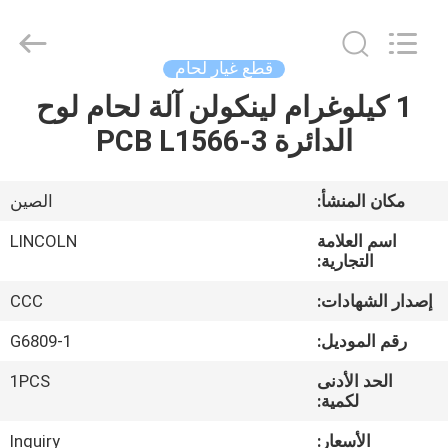
Hyzont(Shanghai)
Industrial
Technologies
Co.,Ltd..
All
قطع غيار لحام
Rights
Reserved.
1 كيلوغرام لينكولن آلة لحام لوح
بيت
الدائرة PCB L1566-3
منتجات
مكان المنشأ:
الصين
أشرطة
اسم العلامة
LINCOLN
فيديو
التجارية:
إصدار الشهادات:
CCC
معلومات
رقم الموديل:
G6809-1
عنا
الحد الأدنى
1PCS
لكمية:
جولة
الأسعار:
Inquiry