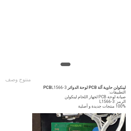
منتوج وصف
لينكولن حاوية آلة PCB لوحة الدوائر PCB
L1566-3
التطبيقات:
صيانة لوحة PCB لجهاز اللحام لينكولن
الرمز: L1566-3
100% منتجات جديدة و أصلية