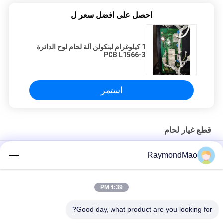
احصل على افضل سعر ل
1 كيلوغرام لينكولن آلة لحام لوح الدائرة
PCB L1566-3
استمر
قطع غيار لحام
آلة لحام لينكولن PCB G6809-1
RaymondMao
آلة لحام لينكولن 9SM20969-1A مقياس الجهد قطع الغيار 9SM20969-
1A
4:39 PM
لينكولن آلة لحام لوح الدائرة PCB S29833 PCB آلة لحام PCB S29833
Good day, what product are you looking for?