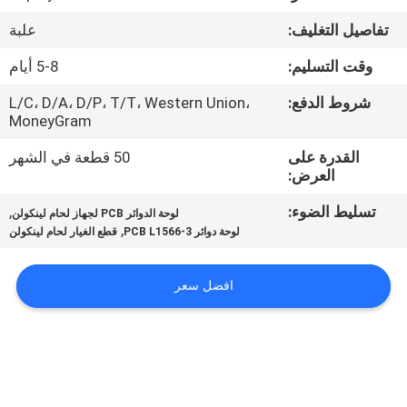
في
تفاصيل التغليف:
علبة
المعمل
وقت التسليم:
5-8 أيام
رقابة
شروط الدفع:
L/C، D/A، D/P، T/T، Western Union،
MoneyGram
جودة
القدرة على
50 قطعة في الشهر
العرض:
اطلب
تسليط الضوء:
,
لوحة الدوائر PCB لجهاز لحام لينكولن
اقتباس
,
لوحة دوائر PCB L1566-3
قطع الغيار لحام لينكولن
خريطة
افضل سعر
الموقع
سياسة
الخصوصية