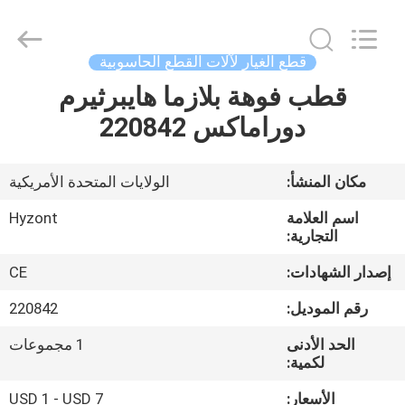
Hyzont(Shanghai)
Industrial
Technologies
Co.,Ltd..
All
قطع الغيار لآلات القطع الحاسوبية
Rights
Reserved.
قطب فوهة بلازما هايبرثيرم
بيت
دوراماكس 220842
منتجات
مكان المنشأ:
الولايات المتحدة الأمريكية
أشرطة
اسم العلامة
Hyzont
فيديو
التجارية:
إصدار الشهادات:
CE
معلومات
رقم الموديل:
220842
عنا
الحد الأدنى
1 مجموعات
لكمية:
جولة
الأسعار:
USD 1 - USD 7