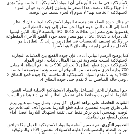
الاستهلاكية في ما بعد البيع على أن المواد الاستهلاكية "الخاصة بهم" تؤدي
أداءً جيدًا وتكلف نصف هذا السعر.ما يهملون إخبارك به هو أن المواد
الاستهلاكية "الخاصة بهم" لا تدوم إلا لجزء بسيط من الوقت.
ثم هناك جودة القطع.عند هندسة المواد الاستهلاكية لدينا ، فإن لا ينظر
فقط إلى المدة التي تدوم فيها ؛نحن ننظر إلى جودة القطع التي
يقدمونها.نحن ننظر إلى نطاقات ISO: 9013.بالنسبة لأولئك الذين ليسوا
على دراية بـ ISO: 9013 ، فهو معيار يحدد جودة القطع للأجزاء المقطوعة
حراريًا.يتم تصنيف التخفيضات في نطاق من 1 إلى 5. النطاق 1 هو
الأفضل مع أدنى زاوية ، والنطاق 5 هو الأسوأ.
كما يوضح الرسم البياني أدناه ، فإن جودة القطع بين العلامات التجارية
الاستهلاكية ليست متساوية.في هذا المثال بالذات ، توفر المواد
الاستهلاكية جودة قطع النطاق 3 لحوالي 900 بداية ، ثم النطاق 4 مقابل
700 بداية أخرى.مجتمعة ، من المتوقع أن تقدم هذه المجموعة الخاصة
1600 بداية.لا تقدم المواد الاستهلاكية المتنافسة أبدًا جودة قطع النطاق 3
، وفي حالة المنافس ب لا تقدم حتى جودة النطاق 4.
احمِ استثمارك!اختر المشاعل والمواد الاستهلاكية الأصلية لنظام القطع
بالبلازما الخاص بك وحافظ على تشغيل النظام بأعلى أداء.هذا هو السبب:
التقنيات الحاصلة على براءة اختراع
- كل يوم ، يعمل مهندسو هايبرثيرم
على طرق جديدة لتحسين عملية قطع البلازما.تضمن آلاف الساعات من
الوقت الهندسي الذي يركز فقط على تقنية استهلاك البلازما أفضل أداء
ممكن للقطع من نظامك.
التصميم التآزري
- تم تصميم أنظمة والمواد الاستهلاكية للعمل معًا.تتوافق
ميزات النظام والتصميمات القابلة للاستهلاك لتحسين الأداء والموثوقية -