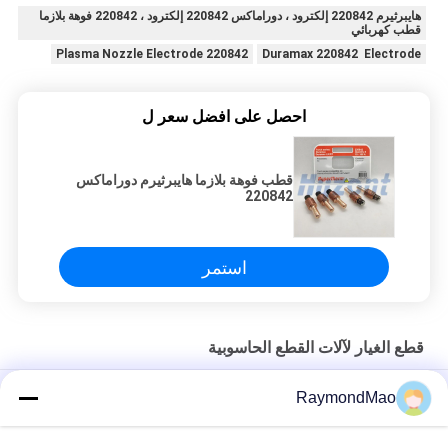
هايبرثيرم 220842 إلكترود ، دوراماكس 220842 إلكترود ، 220842 فوهة بلازما
قطب كهربائي
220842 Plasma Nozzle Electrode
Duramax 220842 Electrode
احصل على افضل سعر ل
قطب فوهة بلازما هايبرثيرم دوراماكس
220842
استمر
قطع الغيار لآلات القطع الحاسوبية
50/60 هرتز شعلة قطع البلازما النحاسية
RaymondMao
مشعل البلازما لقطع البلازما تبريد و 028872 الماء البارد لقطع البلازما 1
جالون/ 3.8"