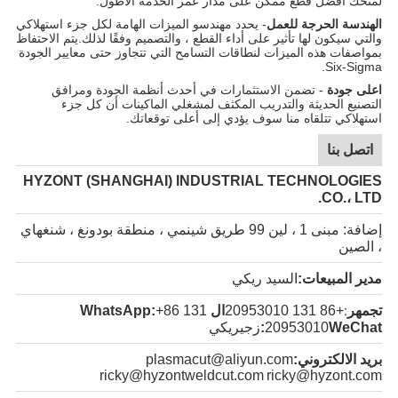
لمنحك أفضل قطع ممكن على مدار عمر الخدمة الأطول.
الهندسة الحرجة للعمل
- يحدد مهندسو الميزات الهامة لكل جزء استهلاكي
والتي سيكون لها تأثير على أداء القطع ، والتصميم وفقًا لذلك.يتم الاحتفاظ
بمواصفات هذه الميزات لنطاقات التسامح التي تتجاوز حتى معايير الجودة
Six-Sigma.
اعلى جودة
- تضمن الاستثمارات في أحدث أنظمة الجودة ومرافق
التصنيع الحديثة والتدريب المكثف لمشغلي الماكينات أن كل جزء
استهلاكي تتلقاه منا سوف يؤدي إلى أعلى توقعاتك.
اتصل بنا
HYZONT (SHANGHAI) INDUSTRIAL TECHNOLOGIES
CO.، LTD.
إضافة: مبنى 1 ، لين 99 طريق شينمي ، منطقة بودونغ ، شنغهاي
، الصين
مدير المبيعات:
السيد ريكي
تجمهر
+86 131 20953010
ال WhatsApp:
+86 131
:
WeChat:
20953010
زجيريكي
بريد الالكتروني:
plasmacut@aliyun.com
ricky@hyzontweldcut.com
ricky@hyzont.com