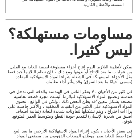
المتسقة والأعطال الكارثية
مساومات مستهلكة؟
ليس كثيرا.
يمكن لأنظمة البلازما اليوم إنتاج أجزاء مقطوعة لطيفة للغاية مع القليل
من عمليات ما بعد الإنتاج أو بدونها.ومع ذلك ، فإن نظام البلازما جيد فقط
مثل الأجزاء المستهلكة في الشعلة.شراء المواد الاستهلاكية المقلدة
(تسمى أحيانًا ما بعد السوق) وقد يتأثر أداء نظامك.
في كثير من الأحيان ، لا يفكر الناس في الهندسة والدقة التي تدخل في
هندسة وتصنيع المواد الاستهلاكية للبلازما.أليست مجرد قطعة نحاسية
مصنعة بشكل معين؟قد يظن البعض ذلك ، ولكن في الواقع ، تحتوي
المواد الاستهلاكية على الكثير من التقنيات المخفية ، والأكثر حاصلة على
براءات اختراع ، ويتم تشكيلها لتفاوتات شديدة للغاية (ثمانية أضعاف
أضيق من شعرة الإنسان) لتقديم جودة القطع ومتوسط ​​العمر المتوقع.
يتوقع.
في بعض الأحيان ، يكون إغراء المواد الاستهلاكية الأرخص ما بعد البيع
أمرًا صعبًا للغاية.يصر موظفو المبيعات الدؤوبون من مصنعي المواد