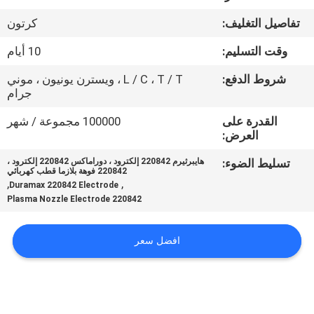
في
تفاصيل التغليف:
كرتون
المعمل
وقت التسليم:
10 أيام
رقابة
شروط الدفع:
L / C ، T / T ، ويسترن يونيون ، موني
جرام
جودة
القدرة على
100000 مجموعة / شهر
العرض:
اطلب
تسليط الضوء:
هايبرثيرم 220842 إلكترود ، دوراماكس 220842 إلكترود ،
اقتباس
220842 فوهة بلازما قطب كهربائي
,
,
Duramax 220842 Electrode
220842 Plasma Nozzle Electrode
خريطة
الموقع
افضل سعر
سياسة
الخصوصية