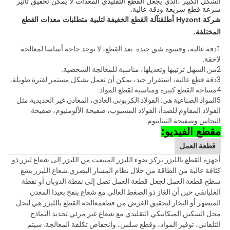
الشكل الكبير ،الذي يجعل القطع التقليدي المعدات لا يمكن تحقيق تأثير
سرعة قطع سريعة ودقة عالية.
شركة Hyzont أطلقت
آلة القطع الخفيفة لتلبية متطلبات معدات القطع
المختلفة.
1دقة عالية، وقسوة شق جيدة. بعد القطع، لا توجد حاجة أساسا لمعالجة
لاحقة.
2من السهل ترتيبها وتعديلها، مناسبة للمعالجة الشخصية.
3دقة قطع عالية، استقرار جيد، يمكن أن تعمل بشكل مستمر لفترة طويلة،
4مساحة القطع كبيرة ومناسبة لقطع المواد.
5المواد الصناعية هي: الفولاذ الكربوني العادي، المعادن غير الحديدية مثل
الفولاذ المقاوم للصدأ، الفولاذ المسبوب، صفيحة الألومنيوم، صفيحة
النحاس وصفيحة التيتانيوم.
مقطع الفيديو:
قطعة العمل
أجهزة القطع بالليزر تركز ضوء الليزر المنبعث من الليزر إلى شعاع ليزر ذو
كثافة عالية من الطاقة من خلال نظام المسار البصري.شعاع الليزر يشع
سطح قطعة العمل لجعل قطعة العمل تصل إلى نقطة الذوبان أو نقطة
الغليانفي حين أن الغاز ذو الضغط العالي مع شعاع ينفخ بعيدا المعدن
المنصهر أو البخار.لتحقيق الغرض من قطعمعالجة القطع بالليزر هي لتحل
محل السكين الميكانيكي التقليدي مع شعاع غير مرئي.تحديد النماذج
التلقائي، توفير المواد، وقطع سلس، وانخفاض تكلفة المعالجة. سيتم