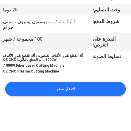
في
وقت التسليم:
25 يوما
المعمل
شروط الدفع:
L / C ، T / T ، ويسترن يونيون ، موني
جرام
رقابة
القدرة على
100 مجموعة / شهر
جودة
العرض:
تسليط الضوء:
آلة القطع بليزر الألياف القنطرية ، آلة القطع بليزر الألياف
اطلب
1000W ، آلة القطع بالبلازما CE CNC
,
,
1000W Fiber Laser Cutting Machine
اقتباس
CE CNC Plasma Cutting Machine
خريطة
افضل سعر
الموقع
سياسة
الخصوصية