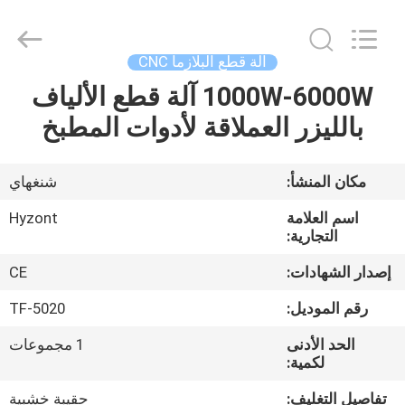
Hyzont(Shanghai)
Industrial
Technologies
Co.,Ltd..
All
آلة قطع البلازما CNC
Rights
Reserved.
1000W-6000W آلة قطع الألياف
بيت
بالليزر العملاقة لأدوات المطبخ
منتجات
مكان المنشأ:
شنغهاي
أشرطة
اسم العلامة
Hyzont
فيديو
التجارية:
إصدار الشهادات:
CE
معلومات
رقم الموديل:
TF-5020
عنا
الحد الأدنى
1 مجموعات
لكمية:
جولة
تفاصيل التغليف:
حقيبة خشبية