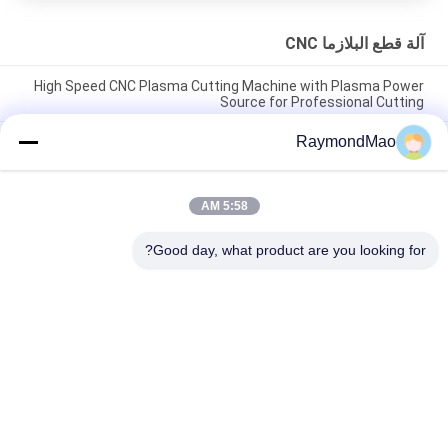
آلة قطع البلازما CNC
High Speed CNC Plasma Cutting Machine with Plasma Power
Source for Professional Cutting
RaymondMao
Plasma Cutter with IP54 Protection Level, 0.5-50mm Cutting
Thickness
CNC Plasma Cutting Table with High Precision Rack And Pinion
5:58 AM
Transmission System, AC220V/380V Power Supply, Working
Humidity 5%-95%RH
Good day, what product are you looking for?
فئات شعبية
جميع
آلة اللحام المدارية
آلة قطع اللحام
آلة لحام الأنبوب
آلة لحام الأنابيب