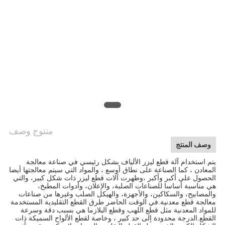
منتوج وصف
وصف المنتج
يتم استخدام آلة قطع ليزر الألياف بشكل رئيسي في صناعة معالجة
المعادن ، كما الصناعة على نطاق أوسع ، والمواد التي سيتم معالجتها أيضا
الحصول على أكبر وأكبر ،وظهرت آلات قطع ليزر ذات شكل كبير، والتي
هي مناسبة أساسا للصناعات الصلبة، والإعلان، وأدوات المطبخ،
والمصابيح، والسكاكين، والأجهزة، والهيكل الصلب وغيرها من صناعات
معالجة قطع معدنية.في الوقت الحاضر طرق القطع التقليدية المستخدمة
للمواد المعدنية مثل قطع اللهب وقطع البلازما هي بسبب دقة وسرعة
القطع.الدرجة محدودة إلى حد كبير ، وخاصة لقطع الألواح السميكة ذات