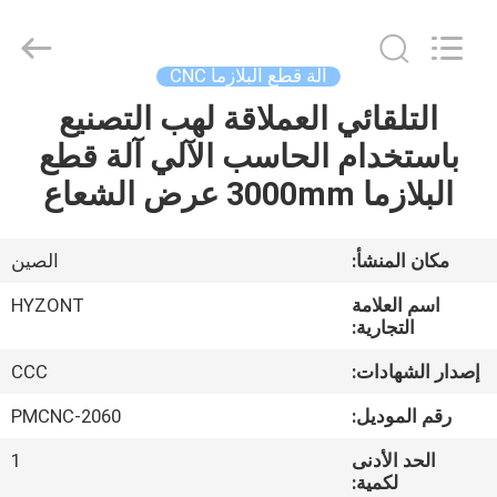
Hyzont(Shanghai)
Industrial
Technologies
Co.,Ltd..
All
آلة قطع البلازما CNC
Rights
Reserved.
التلقائي العملاقة لهب التصنيع
بيت
باستخدام الحاسب الآلي آلة قطع
منتجات
البلازما 3000mm عرض الشعاع
أشرطة
مكان المنشأ:
الصين
فيديو
اسم العلامة
HYZONT
التجارية:
معلومات
إصدار الشهادات:
CCC
عنا
رقم الموديل:
PMCNC-2060
الحد الأدنى
1
جولة
لكمية: