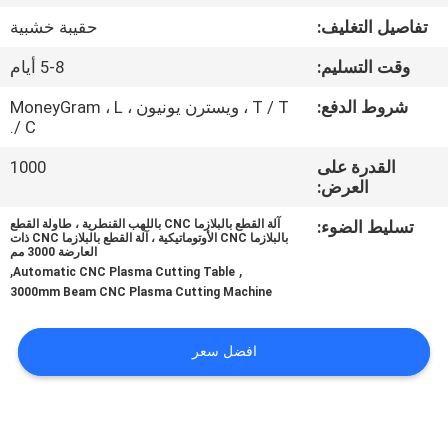
في
تفاصيل التغليف:
حقيبة خشبية
المعمل
وقت التسليم:
5-8 أيام
رقابة
شروط الدفع:
T / T ، ويسترن يونيون ، MoneyGram ، L
/ C.
جودة
القدرة على
1000
العرض:
اطلب
تسليط الضوء:
آلة القطع بالبلازما CNC باللهب القنطرية ، طاولة القطع
اقتباس
بالبلازما CNC الأوتوماتيكية ، آلة القطع بالبلازما CNC ذات
العارضة 3000 مم
,
,
Automatic CNC Plasma Cutting Table
3000mm Beam CNC Plasma Cutting Machine
خريطة
الموقع
افضل سعر
سياسة
الخصوصية