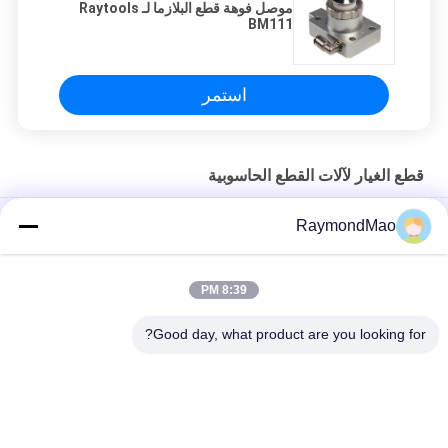
موصل فوهة قطع البلازما لـ Raytools
BM111
استمر
قطع الغيار لآلات القطع الحاسوبية
50/60 هرتز شعلة قطع البلازما النحاسية
RaymondMao
مشعل البلازما لقطع البلازما تبريد و 028872 الماء البارد لقطع البلازما 1
جالون/ 3.8"
8:39 PM
هايبرثيرم 420260 XPR170A مستهلكات شعلة البلازما
Good day, what product are you looking for?
فئات شعبية
جميع
آلة اللحام المدارية
آلة قطع اللحام