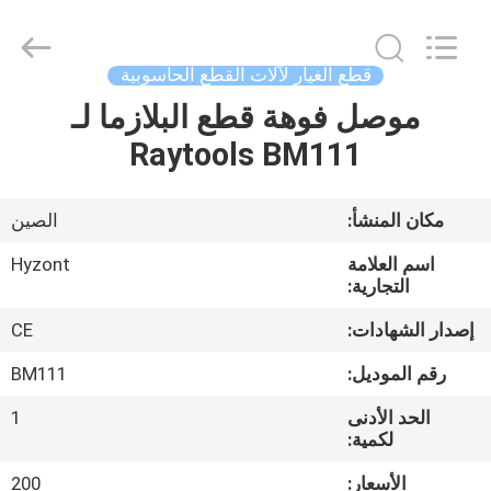
Hyzont(Shanghai)
Industrial
Technologies
Co.,Ltd..
All
قطع الغيار لآلات القطع الحاسوبية
Rights
Reserved.
موصل فوهة قطع البلازما لـ
بيت
Raytools BM111
منتجات
مكان المنشأ:
الصين
أشرطة
اسم العلامة
Hyzont
فيديو
التجارية:
إصدار الشهادات:
CE
معلومات
رقم الموديل:
BM111
عنا
الحد الأدنى
1
لكمية:
جولة
الأسعار:
200