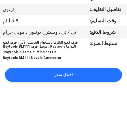
في
تفاصيل التغليف:
كرتون
المعمل
وقت التسليم:
5-8 أيام
رقابة
شروط الدفع:
تي / تي ، ويسترن يونيون ، موني جرام
جودة
تسليط الضوء:
فوهة قطع البلازما باستخدام الحاسب الآلي ، فوهة قطع
البلازما Raytools ، موصل فوهة Raytools BM111
,
,
Raytools plasma cutting nozzle
اطلب
Raytools BM111 Nozzle Connector
اقتباس
افضل سعر
خريطة
الموقع
سياسة
الخصوصية