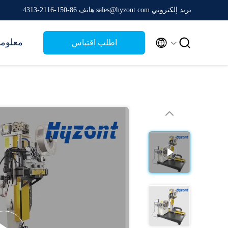
بريد إلكتروني sales@hyzont.com
هاتف 86-150-2116-4313


معلوما
اطلب اقتباس