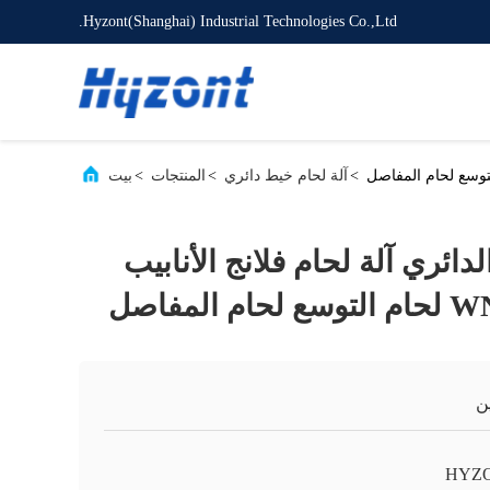
Hyzont(Shanghai) Industrial Technologies Co.,Ltd.
>
آلة لحام خيط دائري
>
المنتجات
>
بيت
دائري آلة لحام فلانج الأنابيب
ن
HYZ