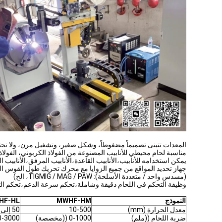
المعدات تتبنى تصميماً مضغوطاً، وشكل صغير، وتشغيل مرن، ولا تح
مناسبة لحام محيطي للأنابيب المصنوعة من الفولاذ الكربوني، الفولاذ 
يمكن استخدامه للأنابيب،الأنابيب القاعدة،الأنابيب المرفق،الأنابيب ال
جهاز تحديد المواقع من جميع الزوايا مع محرك تحريك طول القوس الكهرب
(مسدس واحد / متعددة الأسلحة): TIGMIG / MAG / PAW، الخ)
وظيفة التحكم في اللحام دقيقة وشاملة،تحكم سرعة الدعم،تحكم التي
النموذج
MWHF-HM
HF-HL
معدل الحرارة (mm)
10-500
50 إلى 500
ضربة اللحام ((ملم)
0-1000 ((مخصصة)
0-3000 ((مخصصة