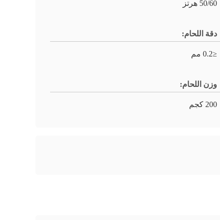
50/60 هرتز
دقة اللحام:
≤0.2 مم
وزن اللحام:
200 كجم