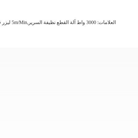
العلامات:
3000 واط آلة القطع نظيفة السرير,5m/min ليزر قطع نظيفة الخث,آلة لحام الخياطة الدائرية الآلية