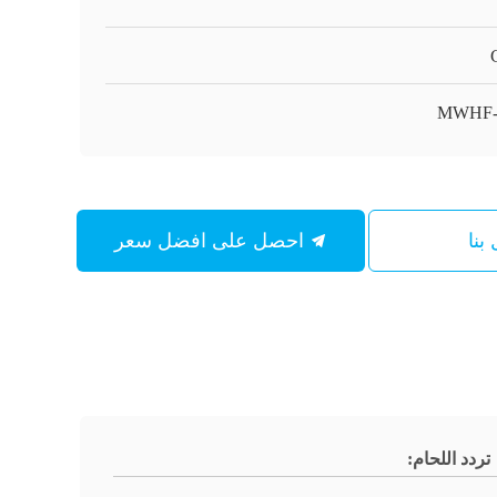
MWHF
بنا
احصل على افضل سعر
تردد اللحام: