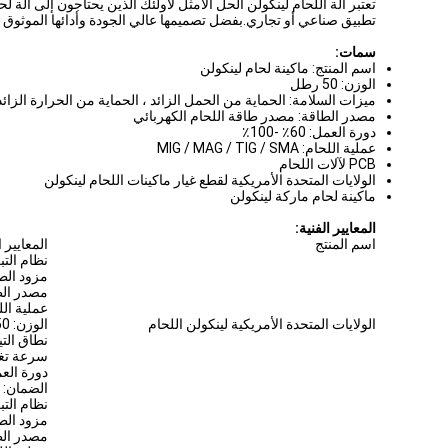
تعتبر آلة اللحام لينكولن الحل الأمثل لأولئك الذين يحتاجون إلى آل
تطبيق صناعي أو تجاري.بفضل تصميمها عالي الجودة وأدائها الموثوق ، تعد آلة اللحام Lincoln هي الخيار الأمثل لأي شخص يبحث 
سمات:
اسم المنتج: ماكينة لحام لينكولن
الوزن: 50 رطل
ميزات السلامة: الحماية من الحمل الزائد ، الحماية من الحرارة الزائد
مصدر الطاقة: مصدر طاقة اللحام الكهربائي
دورة العمل: 60٪ -100٪
عملية اللحام: MIG / MAG / TIG / SMA
PCB لآلات اللحام
الولايات المتحدة الأمريكية لقطع غيار ماكينات اللحام لينكولن
ماكينة لحام ماركة لينكولن
المعايير الفنية:
اسم المنتج
المعايير ا
نظام التبر
مزود الطاقة: 220 فول
مصدر الط
عملية اللحام: IG / SMA
الولايات المتحدة الأمريكية لينكولن اللحام
الوزن: 50 رطل
نطاق التيار: 30-000
سرعة تغذية ا
دورة العمل: 60٪
الضمان: 1 سنة
نظام التبر
مزود الطاقة: 220 فول
مصدر الط