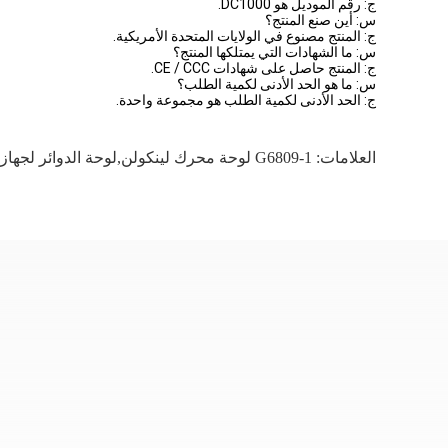
ج: رقم الموديل هو DC1000.
س: أين صنع المنتج؟
ج: المنتج مصنوع في الولايات المتحدة الأمريكية.
س: ما الشهادات التي يمتلكها المنتج؟
ج: المنتج حاصل على شهادات CE / CCC.
س: ما هو الحد الأدنى لكمية الطلب؟
ج: الحد الأدنى لكمية الطلب هو مجموعة واحدة.
العلامات:
G6809-1 لوحة محرك لينكولن,لوحة الدوائر لجهاز اللينكولن لحام