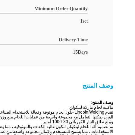
Minimum Order Quantity
1set
Delivery Time
15Days
وصف المنتج
وصف المنتج:
ماكينة لحام ماركة لينكولن
ويبلغ نطاق التيار الكهربائي 30-1000 أمبير.
تم تصميم آلة اللحام لينكولن لتكون عالية الكفاءة والموثوقية ، مما 
الاستخدامات ، مما يسمح للمستخدم بإكمال مجموعة واسعة من عمليات