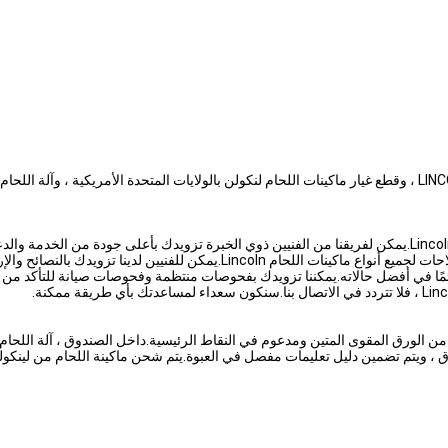
ك بالنصائح والإرشادات حول كيفية استخدام جهازك بأمان وفعالية.
ائمًا في أفضل حالاته.يمكننا تزويدك بفحوصات منتظمة وفحوصات صيانة للتأكد من 
نوع من الورق المقوى المتين ومدعوم في النقاط الرئيسية.داخل الصندوق ، آلة ال
يمات مفصل في العبوة.يتم شحن ماكينة اللحام من لينكولن مع UPS أو FedEx ، ويتم توفير معلومات التتبع عند