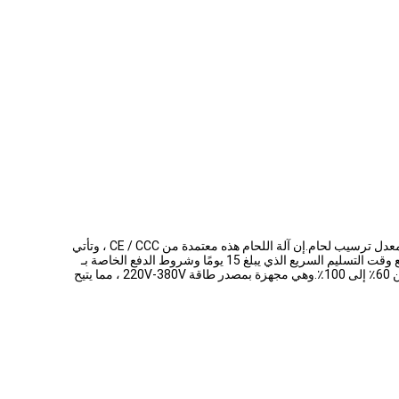
آلة لحام لينكولن هي عبارة عن نظام لحام موثوق وفعال تم تصنيعه بواسطة USA LINCOLN.إنه مصمم لتوفير أداء لحام ممتاز مع مصدر طاقة متفوق ومعدل ترسيب لحام.إن آلة اللحام هذه معتمدة من CE / CCC ، وتأتي
مع الحد الأدنى لكمية الطلب لمجموعة واحدة.وهي متوفرة بسعر معقول يتراوح بين 1000-50000.00 دولار أمريكي ، ويتم تعبئتها في صندوق خشبي.مع وقت التسليم السريع الذي يبلغ 15 يومًا وشروط الدفع الخاصة بـ
TT ، تتمتع بقدرة توريد تصل إلى 50 مجموعة / شهر.يبلغ وزن آلة اللحام هذه 50 رطلاً وتدعم عمليات اللحام MIG / MAG / TIG / SMA مع دورة عمل من 60٪ إلى 100٪.وهي مجهزة بمصدر طاقة 220V-380V ، مما يتيح