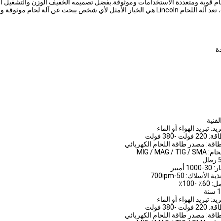
ة لحام قوية ومتعددة الاستخدامات وموثوقة.بفضل تصميمه الخفيف الوزن والتشغيل ا
عن آلة لحام موثوقة وفعالة.
ة
لفنية
يد: تبريد الهواء أو الماء
ت -380 فولت
اقة: مصدر طاقة اللحام الكهربائي
MIG / MAG / T
1 أمبير
لأسلاك: 50-700ipm
 -100٪
يد: تبريد الهواء أو الماء
ت -380 فولت
اقة: مصدر طاقة اللحام الكهربائي