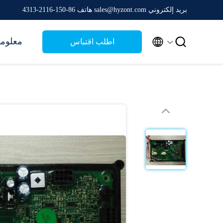
بريد إلكتروني sales@hyzont.com
هاتف 86-150-2116-4313


معلوما
اطلب اقتباس