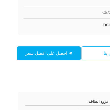
CE/
DC1
بنا
احصل على افضل سعر
مزود الطاقة: