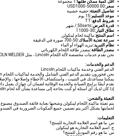
أقل كمية ممكن طلبها:
1 مجموعة
سعر:
USD1000-50000.00
تفاصيل التعبئة:
حقيبة خشبية
موعد التسليم:
15 يوم
شروط الدفع:
TT
قدرة العرض:
50sets / شهر
نطاق التيار:
30-1000 أ
اسم المنتج:
ماكينة لحام لينكولن
سرعة تغذية الأسلاك:
50-700 صورة في الدقيقة
نظام التبريد:
تبريد الهواء أو الماء
مصدر الطاقة:
مصدر طاقة اللحام الكهربائي
نحن نقدم خدمات مخصصة لآلة اللحام Lincoln ، مثل LINCOLN WELDER ، وقطع غيار ماكينات اللحام لنكولن بالولايات المتحدة الأمريكية ، وآلة اللحام لنكولن PCB وغيرها.
الدعم والخدمات:
الدعم الفني وخدمة ماكينات اللحام Lincoln
نحن فخورون بتقديم الدعم الفني الشامل والخدمة لماكينات اللحام Lincoln.يمكن لفريقنا من الفنيين ذوي الخبرة تزويدك بأعلى جودة من الخدمة والدعم عندما يتعلق الأمر باحتياجات اللحام الخاصة بك.
يمكننا مساعدتك في التثبيت ، واستكشاف الأخطاء وإصلاحها ، والإصلاحات لجميع أنواع ماكينات اللحام Lincoln.يمكن للفنيين لدينا تزويد
نقدم أيضًا برامج الصيانة والخدمة الوقائية لضمان أن جهازك يعمل د
إذا كان لديك أي أسئلة أو كنت بحاجة إلى مساعدة بشأن آلة لحام Lincoln ، فلا تتردد في الاتصال بنا.سنكون سعداء لمساعدتك بأي طريقة ممكنة.
التعبئة والشحن:
يتم تعبئة ماكينة اللحام لينكولن وشحنها بعناية فائقة.الصندوق مص
لحمايتها بشكل أكبر.يتم تضمين جميع المكونات الضرورية في الصندوق ، ويتم تضمين دليل تعل
التعليمات:
س: ما هو اسم العلامة التجارية للمنتج؟
ج: اسم العلامة التجارية هو لينكولن.
س: ما هو رقم الموديل للمنتج؟