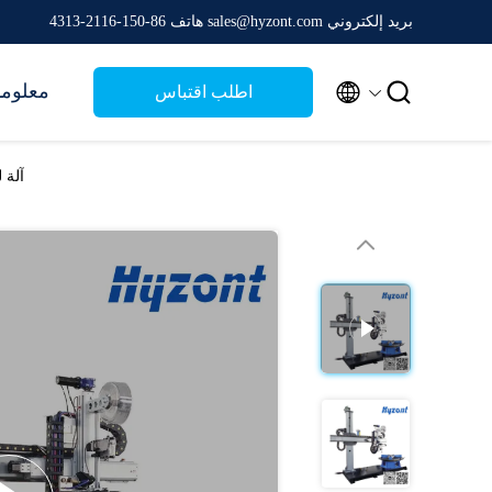
بريد إلكتروني sales@hyzont.com
هاتف 86-150-2116-4313


معلوما
اطلب اقتباس
آلة لحا