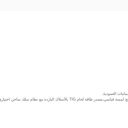
لك ساخن اختياري متاح للتطبيقات التي تتطلب معدلات ترسب أعلى.