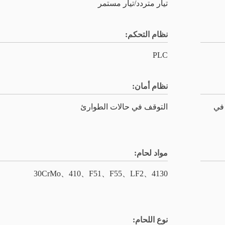
تيار متردد/تيار مستمر
نظام التحكم:
PLC
نظام أمان:
 في
التوقف في حالات الطوارئ
مواد لحام:
4130、30CrMo、410、F51、F55、LF2
نوع اللحام: