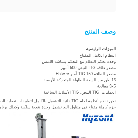
وصف المنتج
الميزات الرئيسية
النظام الكامل المفتاح
وحدة تحكم النظام مع التحكم بشاشة اللمس
مصدر طاقة TIG النبض 500 أمبير
مصدر الطاقة TIG 150 آمبر Hotwire
15 طن من السعة الطاولة المتحركة الأرضية
5x5 معالجة
العمليات: TIG النبض، TIG الأسلاك الساخنة
نحن نقدم أنظمة لحام TIG ذاتية التشغيل بالكامل لتطبيقات تغطية الصمامات العمودية.
حزم كاملة مفتاح في متناول اليد تشمل وحدة تغذية سلكية وكذلك برنامج لمسة قياسي،مصدر طاقة لحام TIG بالأسلاك الباردة مع نظام س