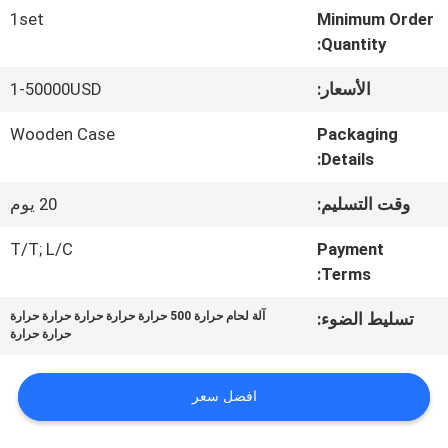
1set
Minimum Order
جولة
Quantity:
في
الأسعار:
1-50000USD
المعمل
Wooden Case
Packaging
Details:
رقابة
وقت التسليم:
20 يوم
جودة
T/T; L/C
Payment
Terms:
اطلب
تسليط الضوء:
آلة لحام حرارة 500 حرارة حرارة حرارة حرارة حرارة
حرارة حرارة
اقتباس
افضل سعر
خريطة