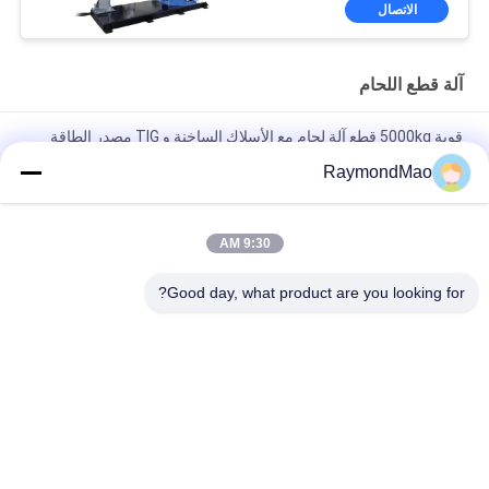
الاتصال
آلة قطع اللحام
قوية 5000kg قطع آلة لحام مع الأسلاك الساخنة و TIG مصدر الطاقة
لحام وتبريد الماء
RaymondMao
سلك ساخن TIG m نظام تغطية رأسية (VCS) آلة لحام سلك ساخن TIG
متعددة الوظائف
9:30 AM
5000 كيلوغرام من السعة قطع آلة لحام مع 220V / 380V الجهد و
Good day, what product are you looking for?
ماكس. 100-500 الحام التيار عالي الأداء
فئات شعبية
جميع
آلة اللحام المدارية
آلة قطع اللحام