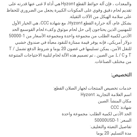
والمعدات ، فإن آلة حوائط القطع Hyzont هي أداة لا غنى عنها.قدرته على
تقديم لحام دقيق وقوي على المكونات الكبيرة يجعل من الضروري للحفاظ
على سلامة الهيكل من الآلات الثقيلة.
بشكل عام، آلة حرارة القطع Hyzont، مع شهادة CCC، هي الخيار الأول
للمهنيين الذين يحتاجون إلى حل لحام موثوق وكفء.لحام القوسمع الحد
الأدنى لكمية الطلب من مجموعة واحدة ومجموعة الأسعار من 1-50000
دولار أمريكي، فإنه يوفر قيمة ممتازة للنقود.معبأة في صندوق خشبي
للنقل الآمن، يمكن تسليمها في غضون 20 يوما و شروط الدفع تشمل T /
T و L / C. من الصين ، تم تصميم هذه الآلة لحام لتلبية الاحتياجات المتنوعة
من مختلف الصناعات.
التخصيص:
خدمات تخصيص المنتجات لجهاز الصلان القطع:
اسم العلامة التجارية: Hyzont
مكان المنشأ: الصين
شهادة: CCC
الحد الأدنى لكمية الطلب: مجموعة واحدة
السعر: 1-50000USD
تفاصيل التعبئة والتغليف:
مدة التسليم: 20 يوما