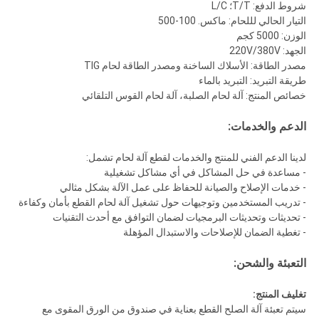
شروط الدفع: T/T؛ L/C
التيار الحالي لللحام: ماكس. 100-500
الوزن: 5000 كجم
الجهد: 220V/380V
مصدر الطاقة: الأسلاك الساخنة ومصدر الطاقة لحام TIG
طريقة التبريد: التبريد بالماء
خصائص المنتج: آلة لحام الصلبة، آلة لحام القوس التلقائي
الدعم والخدمات:
لدينا الدعم الفني للمنتج والخدمات لقطع آلة لحام تشمل:
- مساعدة في حل المشاكل في أي مشاكل تشغيلية
- خدمات الإصلاح والصيانة للحفاظ على عمل الآلة بشكل مثالي
- تدريب المستخدمين وتوجيهات حول تشغيل آلة لحام القطع بأمان وكفاءة
- تحديثات وتحديثات البرمجيات لضمان التوافق مع أحدث التقنيات
- تغطية الضمان للإصلاحات والاستبدال المؤهلة
التعبئة والشحن:
تغليف المنتج:
سيتم تعبئة آلة الصلح القطع بعناية في صندوق من الورق المقوى مع