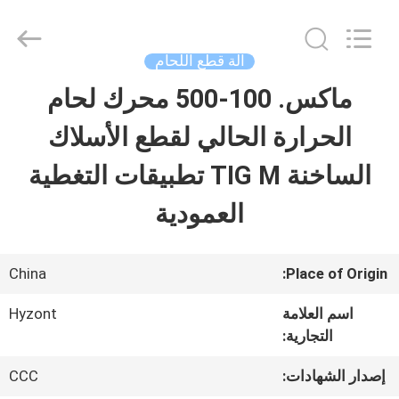
2026
Hyzont(Shanghai)
Industrial
Technologies
آلة قطع اللحام
Co.,Ltd..
All
ماكس. 100-500 محرك لحام
بيت
Rights
Reserved.
الحرارة الحالي لقطع الأسلاك
منتجات
الساخنة TIG M تطبيقات التغطية
العمودية
أشرطة
فيديو
China
Place of Origin:
اسم العلامة
Hyzont
معلومات
التجارية:
عنا
إصدار الشهادات:
CCC