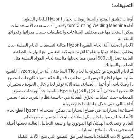
التطبيقات:
أوقات تطبيق المنتج والسيناريوهات لجهاز Hyzont لللحام القطع:
أداة Hyzont Cutting Welding Machine هي أداة متعددة الاستخدامات
يمكن استخدامها في مختلف الصناعات والتطبيقات بسبب ميزاتها وقدراتها
المتقدمة.
1لحام الصلبة: آلة الحام القطع Hyzont مثالية لتطبيقات الحام الصلبة حيث
يتطلب سطحًا صلبًا ومقاومًا للارتداء.يمكنه التعامل مع التيارات الصلطة
العالية تصل إلى 500 أمبير، مما يجعلها مناسبة لحام المواد الصلبة مثل
الصلب والسبائك.
2. لحام القوس: مع تكنولوجيا لحام TIG الساخنة ، آلة حرارة Hyzont للقطع
مثالية لمهام لحام القوس التي تتطلب دقة والتحكم. سواء كان ذلك للتصنيع
، الإصلاحات ،أو أعمال الصيانة، هذه الآلة توفر لحام عالي الجودة باستمرار.
3التصنيع المعدني: آلة حَرْق الحَرْق Hyzont مناسبة جداً لورشات تصنيع
المعدات حيث عمليات الحَرْق الفعالة هي حاسمة.نظام التبريد بالماء يضمن
أداء مثالي حتى خلال جلسات لحام طويلة.
4صناعة السيارات: في قطاع السيارات، يمكن استخدام Hyzont قطع لحام
الآلة لمختلف مهام لحام مثل إصلاحات لوحة الجسم، تصنيع نظام
العادم،وتعديلات الهيكلأدائها الموثوق بها و سعة التحاليل العالية تجعلها أصلة
قيمة في صالات إصلاح السيارات.
5تصنيع الآلات الثقيلة: بالنسبة لمرافق التصنيع التي تنتج الآلات الثقيلة