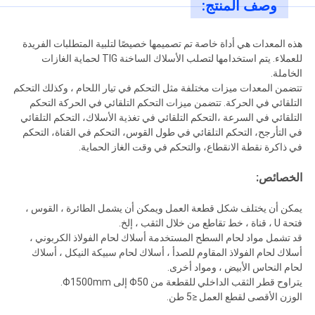
وصف المنتج:
هذه المعدات هي أداة خاصة تم تصميمها خصيصًا لتلبية المتطلبات الفريدة
للعملاء. يتم استخدامها لتصلب الأسلاك الساخنة TIG لحماية الغازات
الخاملة.
تتضمن المعدات ميزات مختلفة مثل التحكم في تيار اللحام ، وكذلك التحكم
التلقائي في الحركة. تتضمن ميزات التحكم التلقائي في الحركة التحكم
التلقائي في السرعة ،التحكم التلقائي في تغذية الأسلاك، التحكم التلقائي
في التأرجح، التحكم التلقائي في طول القوس، التحكم في القناة، التحكم
في ذاكرة نقطة الانقطاع، والتحكم في وقت الغاز الحماية.
الخصائص:
يمكن أن يختلف شكل قطعة العمل ويمكن أن يشمل الطائرة ، القوس ،
فتحة U ، قناة ، خط تقاطع من خلال الثقب ، إلخ.
قد تشمل مواد لحام السطح المستخدمة أسلاك لحام الفولاذ الكربوني ،
أسلاك لحام الفولاذ المقاوم للصدأ ، أسلاك لحام سبيكة النيكل ، أسلاك
لحام النحاس الأبيض ، ومواد أخرى.
يتراوح قطر الثقب الداخلي للقطعة من Φ50 إلى Φ1500mm.
الوزن الأقصى لقطع العمل ≤5 طن.