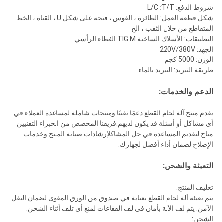
شروط الدفع: T/T؛ L/C
شكل قطعة العمل: الطائرة ، القوس ، فتحة على شكل U ، القناة ، الخط
المتقاطع من خلال الثقب ، الخ
التطبيقات: الأسلاك الساخنة TIG M الغطاء الرأسي
الجهد: 220V/380V
الوزن: 5000 كجم
طريقة التبريد: التبريد بالماء
الدعم والخدمات:
يقدم منتج آلة لحام القطع دعمًا تقنيًا ومنتجات شاملة لمساعدة العملاء في
أي مشاكل أو أسئلة قد يكون لديهم.فريقنا المخصص من الخبراء التقنيين
متاح لتقديم المساعدة في حل المشاكلإرشادات صيانة المنتج وخدمات
الإصلاح لضمان أداء أفضل لجهازك.
التعبئة والشحن:
تغليف المنتج:
يتم تعبئة آلة لحام القطع بعناية في صندوق من الورق المقوى لضمان النقل
الآمن. يتم لف الآلة بأمان في لف الفقاعات لمنع أي تلف أثناء الشحن.
الشحن: