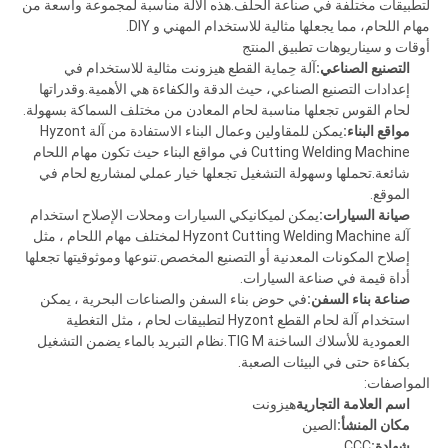
لتطبيقات مختلفة في صناعة الحلف.هذه الآلة مناسبة لمجموعة واسعة من
مهام اللحام، مما يجعلها مثالية للاستخدام المهني و DIY.
أوقات و سيناريوهات تطبيق المنتج
التصنيع الصناعي:
آلة حِماية القطع هيزونت مثالية للاستخدام في
إعدادات التصنيع الصناعي، حيث الدقة والكفاءة هي الأهمية.وقدراتها
لحام القوس تجعلها مناسبة لحام المعادن من مختلف السماكة بسهولة.
مواقع البناء:
يمكن للمقاولين وعمال البناء الاستفادة من آلة Hyzont
Cutting Welding Machine في مواقع البناء حيث تكون مهام اللحام
شائعة.تحملها وسهولة التشغيل تجعلها خيار عملي لمشاريع لحام في
الموقع.
صيانة السيارات:
يمكن لميكانيكي السيارات ومحلات الإصلاح استخدام
آلة Hyzont Cutting Welding Machine لمختلف مهام اللحام ، مثل
إصلاح المكونات المعدنية أو التصنيع المخصص.تنوعها وموثوقيتها تجعلها
أداة قيمة في صناعة السيارات.
صناعة بناء السفن:
في حوض بناء السفن والصناعات البحرية ، يمكن
استخدام آلة لحام القطع Hyzont لتطبيقات لحام ، مثل التغطية
العمودية للأسلاك الساخنة TIG M.نظام التبريد بالماء يضمن التشغيل
بكفاءة حتى في البيئات الصعبة.
المواصفات:
اسم العلامة التجارية
هيزونت
مكان المنشأ:
الصين
شهادة:
CCC