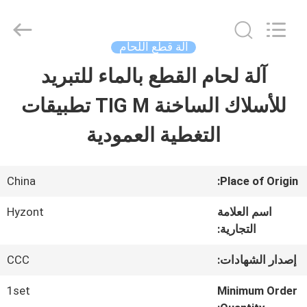
2026
Hyzont(Shanghai)
Industrial
Technologies
آلة قطع اللحام
Co.,Ltd..
All
آلة لحام القطع بالماء للتبريد
بيت
Rights
Reserved.
للأسلاك الساخنة TIG M تطبيقات
منتجات
التغطية العمودية
أشرطة
China
Place of Origin:
فيديو
اسم العلامة
Hyzont
التجارية:
معلومات
إصدار الشهادات:
CCC
عنا
1set
Minimum Order