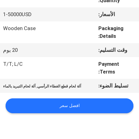
Quantity:
جولة
الأسعار:
1-50000USD
في
Wooden Case
Packaging
Details:
المعمل
وقت التسليم:
20 يوم
رقابة
T/T; L/C
Payment
Terms:
جودة
تسليط الضوء:
,
آلة لحام قطع الغطاء الرأسي
آلة لحام التبريد بالماء
اطلب
افضل سعر
اقتباس
خريطة