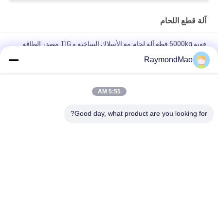
آلة قطع اللحام
قوية 5000kg قطع آلة لحام مع الأسلاك الساخنة و TIG مصدر الطاقة
لحام وتبريد الماء
RaymondMao
سلك ساخن TIG m نظام تغطية رأسية (VCS) آلة لحام سلك ساخن TIG
متعددة الوظائف
5:55 AM
ماكس. 100-500 محرك لحام الحرارة الحالي لقطع الأسلاك الساخنة
Good day, what product are you looking for?
TIG M تطبيقات التغطية العمودية
فئات شعبية
جميع
آلة اللحام المدارية
آلة قطع اللحام
آلة لحام الأنبوب
آلة لحام الأنابيب