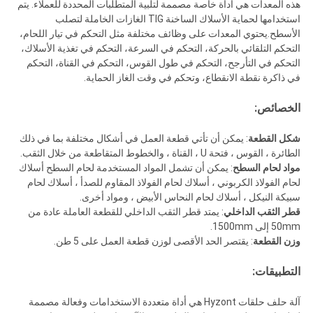
هذه المعدات هي أداة خاصة مصممة لتلبية المتطلبات المحددة للعملاء. يتم
استخدامها لحماية الأسلاك الساخنة TIG الغازات الخاملة لتصلب
الأسطح.يحتوي المعدات على وظائف مختلفة مثل التحكم في تيار اللحام،
التحكم التلقائي بالحركة، التحكم في السرعة، التحكم في تغذية الأسلاك،
التحكم في التأرجح، التحكم في طول القوس، التحكم في القناة، التحكم
في ذاكرة نقطة الانقطاع، وتحكم في وقت الغاز الحماية.
الخصائص:
شكل القطعة
: يمكن أن تأتي قطعة العمل في أشكال مختلفة بما في ذلك
الطائرة ، القوس ، فتحة U ، القناة ، والخطوط المتقاطعة من خلال الثقب.
مواد لحام السطح
: يمكن أن تشمل المواد المستخدمة لحام السطح أسلاك
لحام الفولاذ الكربوني ، أسلاك لحام الفولاذ المقاوم للصدأ ، أسلاك لحام
سبيكة النيكل ، أسلاك لحام النحاس الأبيض ، ومواد أخرى.
قطر الثقب الداخلي
: يمتد قطر الثقب الداخلي للقطعة العاملة عادة من
50mm إلى 1500mm.
وزن القطعة
: يقتصر الحد الأقصى لوزن قطعة العمل على 5 طن.
التطبيقات:
آلة حلف حلقات Hyzont هي أداة متعددة الاستخدامات وفعالة مصممة