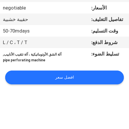
في
الأسعار:
negotiable
المعمل
تفاصيل التغليف:
حقيبة خشبية
رقابة
وقت التسليم:
50-70mdays
جودة
شروط الدفع:
L / C ، T / T
تسليط الضوء:
,
آلة الشق الأوتوماتيكية ، آلة تثقيب الأنابيب
اطلب
pipe perforating machine
اقتباس
افضل سعر
خريطة
الموقع
سياسة
الخصوصية