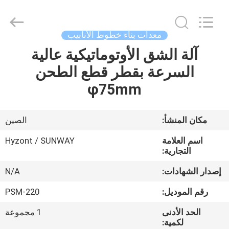
Hyzont(Shanghai)
Industrial
Technologies
Co.,Ltd..
All
معدات بناء خطوط الأنابيب
Rights
Reserved.
آلة الشق الأوتوماتيكية عالية
بيت
السرعة بقطر قطع الطحن
منتجات
φ75mm
أشرطة
مكان المنشأ:
الصين
فيديو
اسم العلامة
Hyzont / SUNWAY
التجارية:
معلومات
إصدار الشهادات:
N/A
عنا
رقم الموديل:
PSM-220
الحد الأدنى
1 مجموعة
جولة
لكمية: