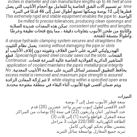
inches in diameter and can manufacture lengths up to 46 feet at one
time.
تم تصميم آلات الشق الخاصة بنا للتعامل مع أحجام الأنابيب التي يصل
قطرها إلى 12 بوصة ويمكنها تصنيع أطوال تصل إلى 46 قدمًا في المرة
الواحدة.
This extremely rigid and stable equipment enables the pipe to
be milled to precise tolerances, producing clean openings and
consistent slot widths and lengths.
تمكن هذه المعدات شديدة الصلابة
والثابتة من طحن الأنبوب بتفاوتات دقيقة ، مما ينتج فتحات نظيفة وعرضًا
وأطوالًا متسقة للفتحة.
A unique hydraulic clamping system secures and straightens the
casing without damaging the pipe or slots.
يعمل نظام التثبيت
الهيدروليكي الفريد على تأمين الغلاف وتقويته دون إتلاف الأنابيب أو
الفتحات.
Special high speed steel circular saws cut the slots.
قطع
المناشير الدائرية الفولاذية الخاصة عالية السرعة فتحات.
Continuous
application of coolant maintains the pipe's metallurgical integrity.
يحافظ التطبيق المستمر لسائل التبريد على سلامة الأنابيب المعدنية.
No
excess metal is removed and maximum pipe strength is assured
while staying within a specified open area.
لا تتم إزالة المعادن الزائدة
ويتم ضمان أقصى قوة للأنبوب أثناء البقاء في منطقة مفتوحة محددة.
الميزات
سعة قطر الأنبوب تصل إلى 7 بوصة
الحد الأقصى لطول انبوب تمرير واحد: عشرين (20) قدم
عدد المحاور: اثنان وأربعون (22) في ستة (6) بوصات من المراكز
سعة المغزل: قواطع واحدة (1) إلى ثلاث (3)
الطاقة الكهربائية: 220/380 فولت 3 مراحل
يتضمن نظام تحكم كهربائي كامل
تبريد جميع المغازل بواسطة سائل التبريد