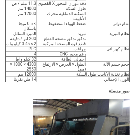
دقة دوران المحور X القصوى
11.3 ملم / ص
طول السكة
14000 مم
السكتة الدماغية تتحرك
12000 مم
الأنابيب
ضغط الهواء المضغوط
> 0.5 ميجا
نظام هوائي
باسكال
نظام التبريد
تبريد
المبرد السائل
تدفق تدفق مضخة القطع
200 لتر / دقيقة
قطع قوة المضخة المركبة
2 × 0.45 كيلو وات
نظام كهربائي
مراقب
PLC
رقم محور CNC
4
إجمالي الطاقة
32 كيلو واط
حجم جسم الآلة
الطول × العرض × الارتفاع
4300 × 1800 ×
(مم)
2550
نظام تغذية الأنابيب طول السكة
12000 مم
الوزن الإجمالي
14 طن تقريبًا
صور مفصلة