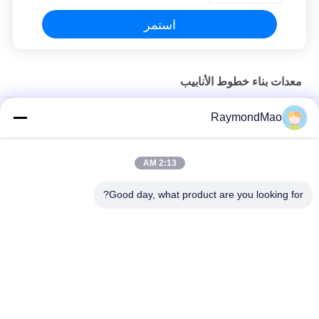
استمر
معدات بناء خطوط الأنابيب
GMAW / FCAW-GS / GTAW جميع المواقف الرأس لحام تلقائي مع
RaymondMao
مصدر الطاقة
آلة لحام تلقائية بكل المواقع مع معايرة ليزر وتتبع جرار لحام محمول
2:13 AM
التلقائي لحام مزدوج الشعلة لحام النقل لتصنيع شريط مربع
Good day, what product are you looking for?
فئات شعبية
جميع
آلة اللحام المدارية
آلة قطع اللحام
آلة لحام الأنبوب
آلة لحام الأنابيب