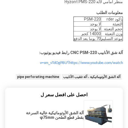
منظر أمامي لآلة Hyzont PMS-220
معلومات الطلب
كود rder
PSM-220
يا
التعبئة
لا يوجد
حجم التعبئة
لا يوجد
وزن التعبئة
14000 كجم
موعد التسليم
70 يوما بعد الدفع
آلة شق الأنابيب CNC PSM-220
رابط فيديو يوتيوب:
https://www.youtube.com/watch؟v=sm_vTdOgPBU
آلة الشق الأوتوماتيكية ، آلة تثقيب الأنابيب
pipe perforating machine
احصل على افضل سعر ل
آلة الشق الأوتوماتيكية عالية السرعة
بقطر قطع الطحن φ75mm